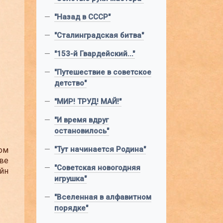
—
"Назад в СССР"
—
"Сталинградская битва"
—
"153-й Гвардейский..."
—
"Путешествие в советское
детство"
—
"МИР! ТРУД! МАЙ!"
—
"И время вдруг
остановилось"
—
"Тут начинается Родина"
ом
аве
—
"Советская новогодняя
ойн
игрушка"
—
"Вселенная в алфавитном
порядке"