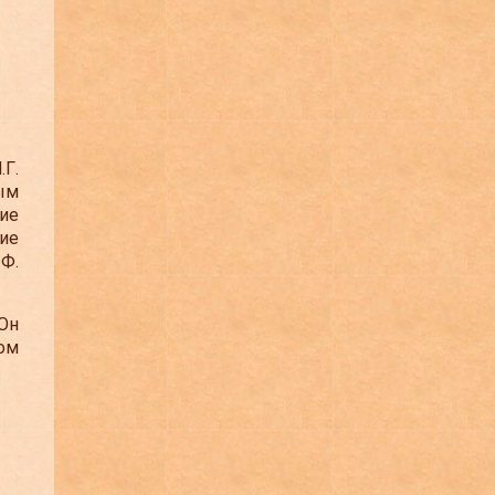
Г.
ым
ие
ие
 Ф.
Он
ом