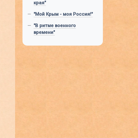
края"
—
"Мой Крым - моя Россия!"
—
"В ритме военного
времени"