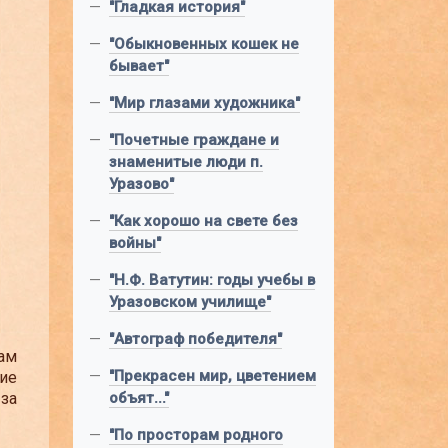
—
"Гладкая история"
—
"Обыкновенных кошек не
бывает"
—
"Мир глазами художника"
—
"Почетные граждане и
знаменитые люди п.
Уразово"
—
"Как хорошо на свете без
войны"
—
"Н.Ф. Ватутин: годы учебы в
Уразовском училище"
—
"Автограф победителя"
ам
—
"Прекрасен мир, цветением
гие
за
объят..."
—
"По просторам родного