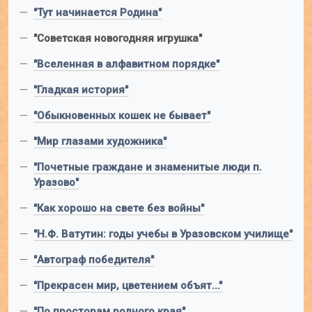
—
"Тут начинается Родина"
—
"Советская новогодняя игрушка"
—
"Вселенная в алфавитном порядке"
—
"Гладкая история"
—
"Обыкновенных кошек не бывает"
—
"Мир глазами художника"
—
"Почетные граждане и знаменитые люди п.
Уразово"
—
"Как хорошо на свете без войны"
—
"Н.Ф. Ватутин: годы учебы в Уразовском училище"
—
"Автограф победителя"
—
"Прекрасен мир, цветением объят..."
—
"По просторам родного края"