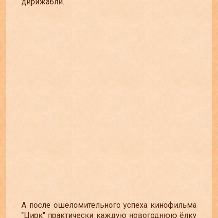
дирижабли.
А после ошеломительного успеха кинофильма
"Цирк" практически каждую новогоднюю ёлку