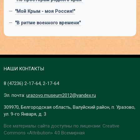
—
"Мой Крым - моя Россия!"
—
"В ритме военного времени"
НАШИ КОНТАКТЫ
8 (47236)
2-17-64
,
2-17-64
Эл. почта:
urazovo.museum2012@yandex.ru
309970, Белгородская область, Валуйский район, п. Уразово,
ул. 9-го Января, д. 3
Все материалы сайта доступны по лицензии: Creative
Commons «Attribution» 4.0 Всемирная