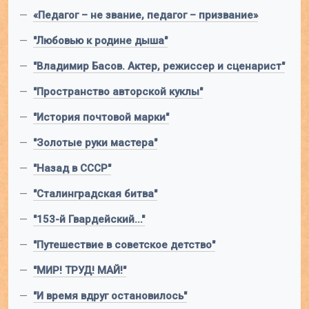
—
«Педагог – не звание, педагог – призвание»
—
"Любовью к родине дыша"
—
"Владимир Басов. Актер, режиссер и сценарист"
—
"Пространство авторской куклы"
—
"История почтовой марки"
—
"Золотые руки мастера"
—
"Назад в СССР"
—
"Сталинградская битва"
—
"153-й Гвардейский..."
—
"Путешествие в советское детство"
—
"МИР! ТРУД! МАЙ!"
—
"И время вдруг остановилось"