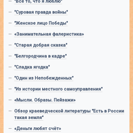
—
"Все то, что я люблю"
—
"Суровая правда войны"
—
"Женское лицо Победы"
—
«Занимательная фалеристика»
—
"Старая добрая сказка"
—
"Белгородчина в кадре"
—
"Сладка ягодка"
—
"Один из Непобежденных"
—
"Из истории местного самоуправления"
—
«Мысли. Образы. Пейзажи»
—
Обзор краеведческой литературы "Есть в России
такая земля"
—
«Деньги любят счёт»