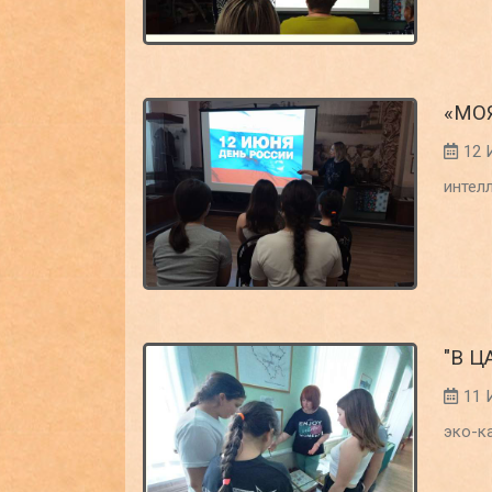
«МО
12 
интел
"В 
11 
эко-к