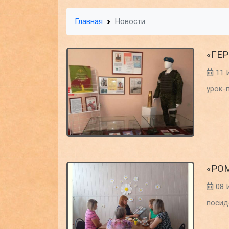
Главная
Новости
«ГЕ
11 
урок-
«РО
08 
посид