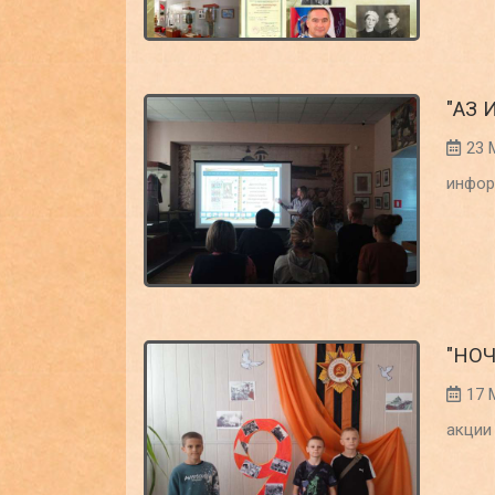
"АЗ 
23 
инфор
"НОЧ
17 
акции