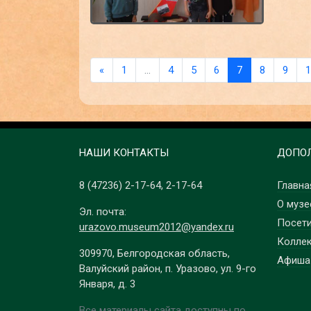
«
1
…
4
5
6
7
8
9
1
НАШИ КОНТАКТЫ
ДОПОЛ
8 (47236)
2-17-64
,
2-17-64
Главна
О музе
Эл. почта:
Посет
urazovo.museum2012@yandex.ru
Колле
309970, Белгородская область,
Афиша
Валуйский район, п. Уразово, ул. 9-го
Января, д. 3
Все материалы сайта доступны по