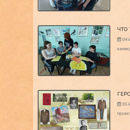
ЧТО 
04 
каник
ГЕР
05 
проек