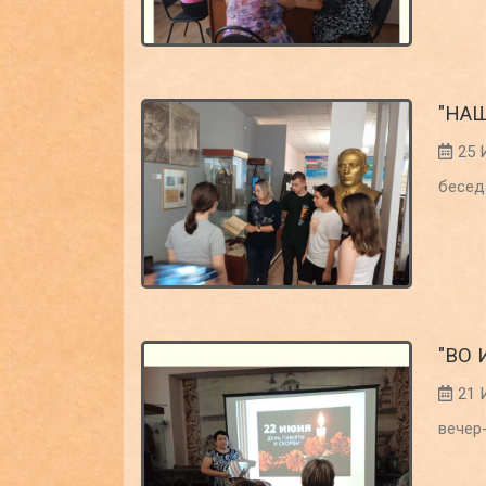
"НА
25 
бесед
"ВО
21 
вечер