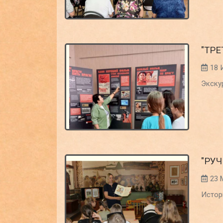
"ТР
18 
Экску
"РУ
23 
Истор