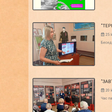
"ТЕ
25 
Бесед
"ЗАВ
20 
Час п