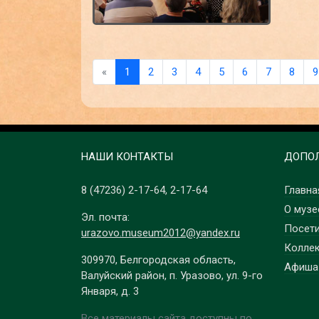
«
1
2
3
4
5
6
7
8
9
НАШИ КОНТАКТЫ
ДОПОЛ
8 (47236)
2-17-64
,
2-17-64
Главна
О музе
Эл. почта:
Посет
urazovo.museum2012@yandex.ru
Колле
309970, Белгородская область,
Афиша
Валуйский район, п. Уразово, ул. 9-го
Января, д. 3
Все материалы сайта доступны по