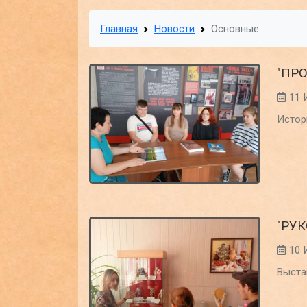
Главная
Новости
Основные
"ПР
11 
Истор
"РУ
10 
Выста